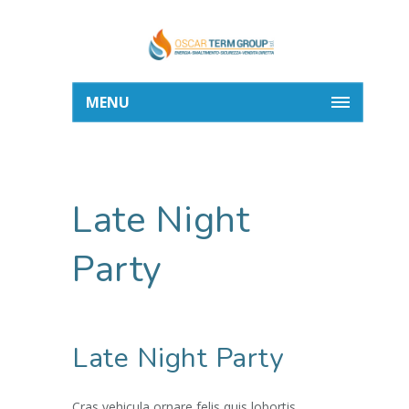
MENU
Late Night
Party
Late Night Party
Cras vehicula ornare felis quis lobortis.